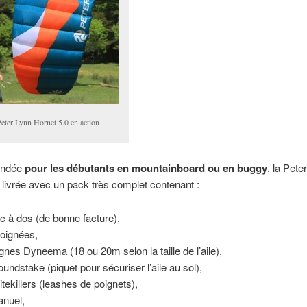
eter Lynn Hornet 5.0 en action
ndée
pour les débutants en mountainboard ou en buggy
, la Pete
 livrée avec un pack très complet contenant :
ac à dos (de bonne facture),
poignées,
lignes Dyneema (18 ou 20m selon la taille de l’aile),
oundstake (piquet pour sécuriser l’aile au sol),
itekillers (leashes de poignets),
anuel,