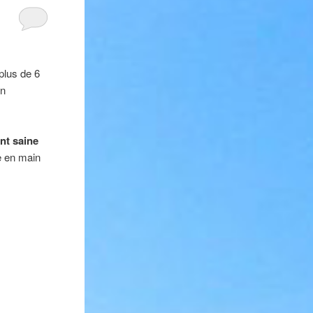
plus de 6
on
ent saine
re en main