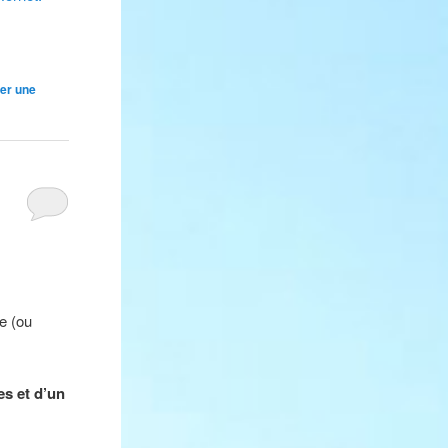
er une
e (ou
es et d’un