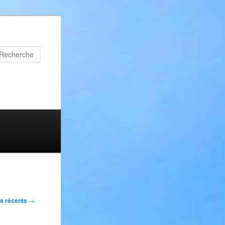
Recherche
s
us récents
→