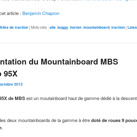
et article :
Benjamin Chapron
Ailes de traction
|
Mots-clés :
aile
,
buggy
,
hornet
,
mountainboard
,
traction
|
Laiss
entation du Mountainboard MBS
 95X
 octobre 2013
95X de MBS
est un moutainboard haut de gamme dédié à la descent
n des deux mountainboards de la gamme à être
doté de roues 9 pouc
n
.