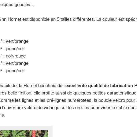
uelques goodies…
ynn Hornet est disponible en 5 tailles différentes. La couleur est spéci
² : vert/orange
² : jaune/noir
² : noir/rouge
² : vert/orange
² : jaune/noir
bitude, la Hornet bénéficie de l’
excellente qualité de fabrication
P
ès belle finition, elle profite aussi de quelques petites caractéristiqu
comme les lignes et les pré-lignes numérotées, la boucle velcro pour 
u l’ouverture velcro de vidange sur les oreilles pour vider le sable co
ns.