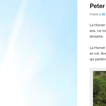
Peter
Publié le
30
La Hornet
ans, ce mo
terrestre.
La Hornet 
en vol. Av
qui pardon