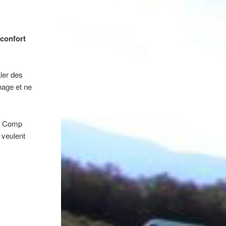
 confort
aler des
inage et ne
S Comp
i veulent