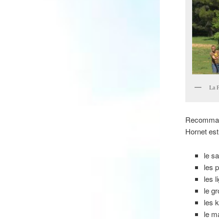
La P
Recomma
Hornet est
le s
les 
les 
le gr
les k
le m