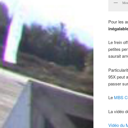
Mou
Pour les a
inégalabl
Le frein o
petites pe
saurait ar
Particulari
95X peut a
passer sur 
Le
MBS C
La vidéo de
Vidéo du