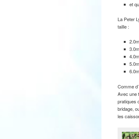
et q
La Peter L
taille :
2.0m
3.0m
4.0m
5.0m
6.0m
Comme d’ha
Avec une tr
pratiques 
bridage, o
les caisso