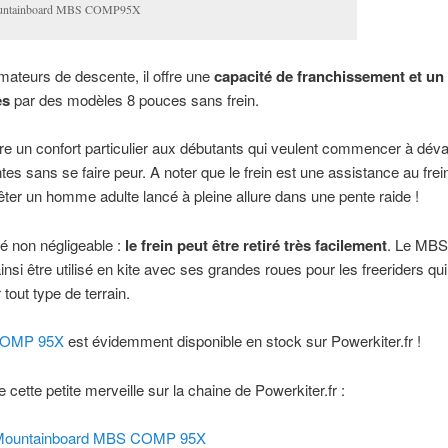
ntainboard MBS COMP95X
mateurs de descente, il offre une
capacité de franchissement et un
es
par des modèles 8 pouces sans frein.
ffre un confort particulier aux débutants qui veulent commencer à dév
ntes sans se faire peur. A noter que le frein est une assistance au fre
rêter un homme adulte lancé à pleine allure dans une pente raide !
té non négligeable :
le frein peut être retiré très facilement
. Le MB
insi être utilisé en kite avec ses grandes roues pour les freeriders qu
tout type de terrain.
OMP 95X
est évidemment disponible en stock sur Powerkiter.fr !
 cette petite merveille sur la chaine de Powerkiter.fr :
 Mountainboard MBS COMP 95X