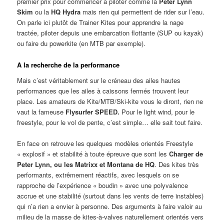
premier prix pour commencer à piloter comme la
Peter Lynn
Skim
ou la
HQ Hydra
mais rien qui permettent de rider sur l’eau.
On parle ici plutôt de Trainer Kites pour apprendre la nage
tractée, piloter depuis une embarcation flottante (SUP ou kayak)
ou faire du powerkite (en MTB par exemple).
A la recherche de la performance
Mais c’est véritablement sur le créneau des ailes hautes
performances que les ailes à caissons fermés trouvent leur
place. Les amateurs de Kite/MTB/Ski-kite vous le diront, rien ne
vaut la fameuse
Flysurfer SPEED.
Pour le light wind, pour le
freestyle, pour le vol de pente, c’est simple… elle sait tout faire.
En face on retrouve les quelques modèles orientés Freestyle
« explosif » et stabilité à toute épreuve que sont les
Charger de
Peter Lynn, ou les
Matrixx et Montana de HQ
. Des kites très
performants, extrêmement réactifs, avec lesquels on se
rapproche de l’expérience « boudin » avec une polyvalence
accrue et une stabilité (surtout dans les vents de terre instables)
qui n’a rien a envier à personne. Des arguments à faire valoir au
milieu de la masse de kites-à-valves naturellement orientés vers