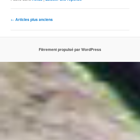
Navigation des articles
←
Articles plus anciens
Fièrement propulsé par WordPress