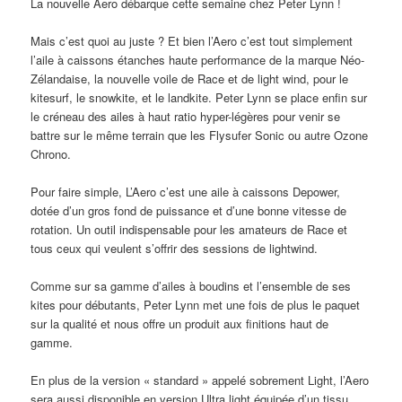
La nouvelle Aero débarque cette semaine chez Peter Lynn !
Mais c’est quoi au juste ? Et bien l’Aero c’est tout simplement
l’aile à caissons étanches haute performance de la marque Néo-
Zélandaise, la nouvelle voile de Race et de light wind, pour le
kitesurf, le snowkite, et le landkite. Peter Lynn se place enfin sur
le créneau des ailes à haut ratio hyper-légères pour venir se
battre sur le même terrain que les Flysufer Sonic ou autre Ozone
Chrono.
Pour faire simple, L’Aero c’est une aile à caissons Depower,
dotée d’un gros fond de puissance et d’une bonne vitesse de
rotation. Un outil indispensable pour les amateurs de Race et
tous ceux qui veulent s’offrir des sessions de lightwind.
Comme sur sa gamme d’ailes à boudins et l’ensemble de ses
kites pour débutants, Peter Lynn met une fois de plus le paquet
sur la qualité et nous offre un produit aux finitions haut de
gamme.
En plus de la version « standard » appelé sobrement Light, l’Aero
sera aussi disponible en version Ultra light équipée d’un tissu