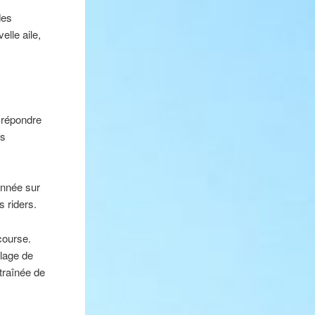
des
lle aile,
t répondre
us
année sur
s riders.
course.
plage de
traînée de