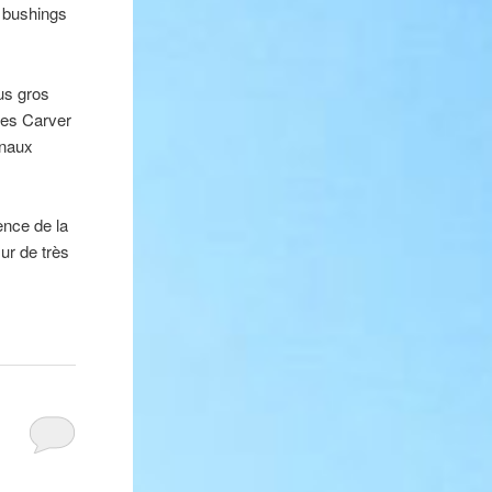
s bushings
us gros
ues Carver
inaux
nce de la
ur de très