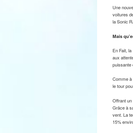
Une nouvel
voitures d
la Sonic
Mais qu’e
En Fait, l
aux attent
puissante
Comme à le
le tour po
Offrant un
Grâce à sa
vent. La t
15% enviro