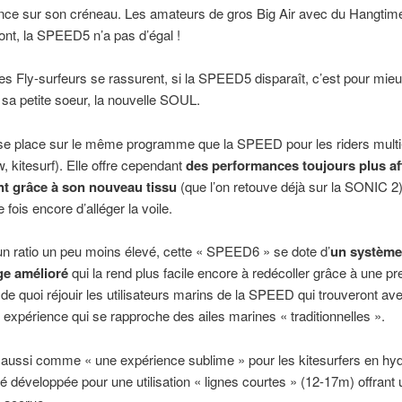
nce sur son créneau. Les amateurs de gros Big Air avec du Hangtime
ront, la SPEED5 n’a pas d’égal !
es Fly-surfeurs se rassurent, si la SPEED5 disparaît, c’est pour mieu
 sa petite soeur, la nouvelle SOUL.
e place sur le même programme que la SPEED pour les riders multi
w, kitesurf). Elle offre cependant
des performances toujours plus af
 grâce à son nouveau tissu
(que l’on retouve déjà sur la SONIC 2)
fois encore d’alléger la voile.
un ratio un peu moins élevé, cette « SPEED6 » se dote d’
un système
ge amélioré
qui la rend plus facile encore à redécoller grâce à une pr
, de quoi réjouir les utilisateurs marins de la SPEED qui trouveront ave
xpérience qui se rapproche des ailes marines « traditionnelles ».
ussi comme « une expérience sublime » pour les kitesurfers en hydro
 développée pour une utilisation « lignes courtes » (12-17m) offrant