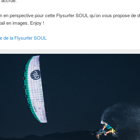
é accrue.
 en perspective pour cette Flysurfer SOUL qu’on vous propose de d
tail en images. Enjoy !
che de la Flysurfer SOUL