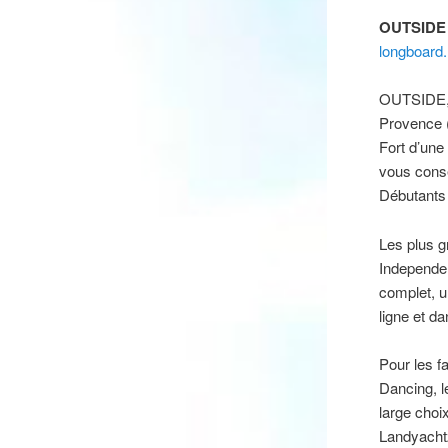
OUTSIDE 
longboard.
OUTSIDE, 
Provence (
Fort d’une
vous conse
Débutants 
Les plus g
Independen
complet, u
ligne et da
Pour les f
Dancing, l
large cho
Landyachtz