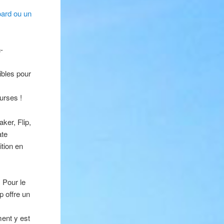
oard ou un
-
ibles pour
urses !
ker, Flip,
ate
ition en
. Pour le
p offre un
ment y est