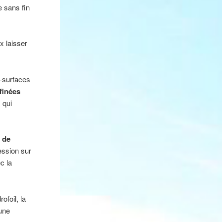
 sans fin
x laisser
-surfaces
finées
 qui
 de
ession sur
c la
foil, la
 une