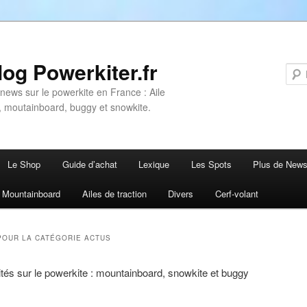
log Powerkiter.fr
 news sur le powerkite en France : Aile
n, moutainboard, buggy et snowkite.
Le Shop
Guide d’achat
Lexique
Les Spots
Plus de New
 contenu principal
u contenu secondaire
Mountainboard
Ailes de traction
Divers
Cerf-volant
POUR LA CATÉGORIE
ACTUS
ités sur le powerkite : mountainboard, snowkite et buggy