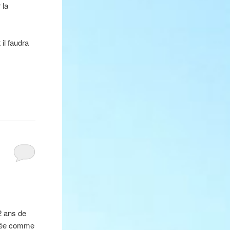
 la
il faudra
2 ans de
osée comme