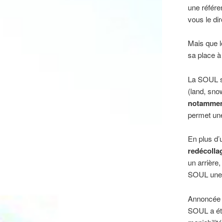
une référe
vous le di
Mais que l
sa place à
La SOUL s
(land, sno
notamment
permet une 
En plus d’
redécolla
un arrière
SOUL une e
Annoncée a
SOUL a été