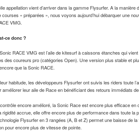
le appellation vient d’arriver dans la gamme Flysurfer. A la manière 
e courses « préparées », nous voyons aujourd’hui débarquer une nouve
 RACE VMG.
st-ce donc ?
a Sonic RACE VMG est l’aile de kitesurf à caissons étanches qui vien
es des coureurs pro (catégories Open). Une version plus stable et pl
 encore que la Sonic RACE.
ur habitude, les développeurs Flysurfer ont suivis les riders toute l’
ur améliorer leur aile de Race en bénéficiant des retours immédiats de
 contrôle encore amélioré, la Sonic Race est encore plus efficace en 
 rigidité accrue, elle offre encore plus de performance dans toute la 
echnologie Flysurfer en 3 rangées (A, B et Z) permet une baisse de la 
n pour encore plus de vitesse de pointe.