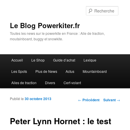
Reche
Le Blog Powerkiter.fr
Toutes les news sur le powerkite en France : Aile de traction,
moutainboard, buggy et snowkite.
Menu principal
Accueil
Le Shop
Guide d’achat
Lexique
Aller au contenu principal
Aller au contenu secondaire
Les Spots
Plus de News
Actus
Mountainboard
Ailes de traction
Divers
Cerf-volant
Publié le
30 octobre 2013
Navigation des articles
←
Précédent
Suivant
→
Peter Lynn Hornet : le test