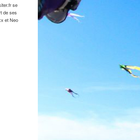
ter.fr se
rt de ses
xx et Neo