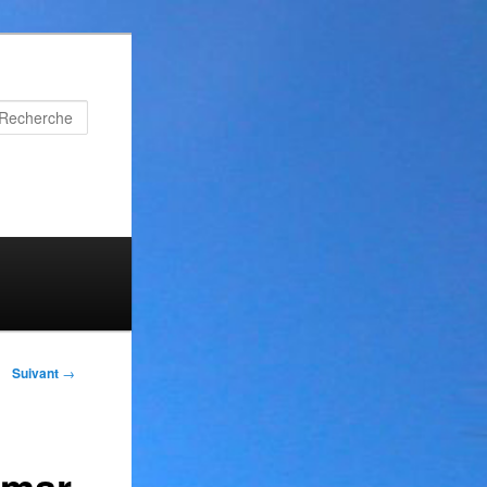
Recherche
s
gation des
Suivant
→
articles
omar