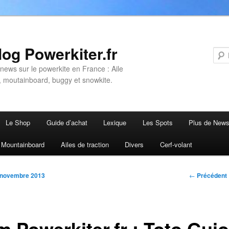
log Powerkiter.fr
 news sur le powerkite en France : Aile
n, moutainboard, buggy et snowkite.
Le Shop
Guide d’achat
Lexique
Les Spots
Plus de New
 contenu principal
u contenu secondaire
Mountainboard
Ailes de traction
Divers
Cerf-volant
Navi
←
Précédent
 novembre 2013
m Powerkiter.fr : Toto Gui