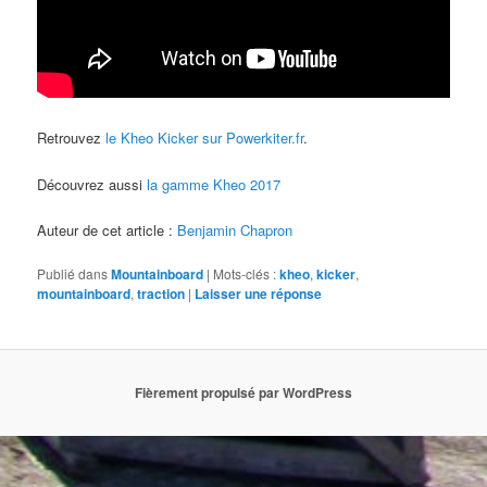
Retrouvez
le Kheo Kicker sur Powerkiter.fr
.
Découvrez aussi
la gamme Kheo 2017
Auteur de cet article :
Benjamin Chapron
Publié dans
Mountainboard
|
Mots-clés :
kheo
,
kicker
,
mountainboard
,
traction
|
Laisser une réponse
Fièrement propulsé par WordPress